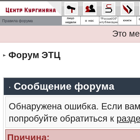
Правила форума
Это ме
Форум ЭТЦ
Сообщение форума
Обнаружена ошибка. Если вам
попробуйте обратиться к
разд
Причина: