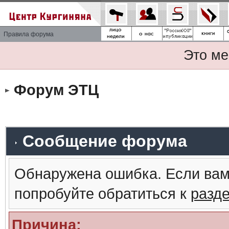
Правила форума
Это ме
Форум ЭТЦ
Сообщение форума
Обнаружена ошибка. Если вам
попробуйте обратиться к
разд
Причина: