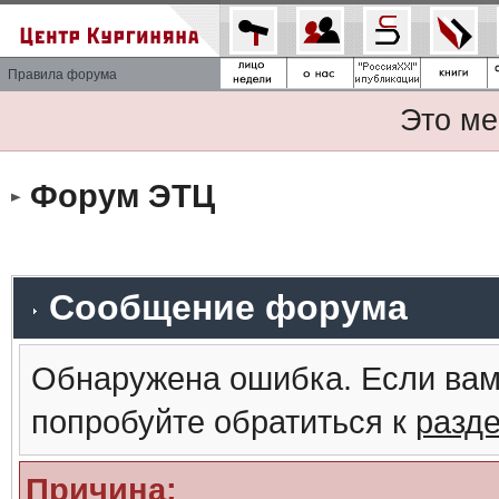
Правила форума
Это ме
Форум ЭТЦ
Сообщение форума
Обнаружена ошибка. Если вам
попробуйте обратиться к
разд
Причина: