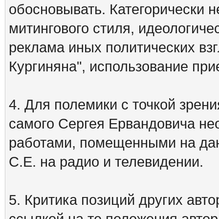
обосновывать. Категорически 
митингового стиля, идеологиче
реклама иных политических взг
Кургиняна", использование пр
4. Для полемики с точкой зрени
самого Сергея Ервандовича не
работами, помещенными на дан
С.Е. на радио и телевидении.
5. Критика позиций других ав
ссылкой на те положения автора