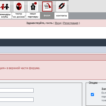
Здравствуйте, гость
(
Вход
|
Регистрация
)
ция» в верхней части форума.
Опции
За
Есл
пар
тол