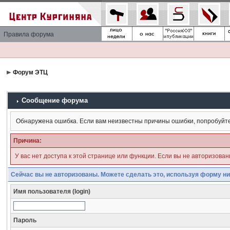
Правила форума
Форум ЭТЦ
Сообщение форума
Обнаружена ошибка. Если вам неизвестны причины ошибки, попробуйт
Причина:
У вас нет доступа к этой странице или функции. Если вы не авторизова
Сейчас вы не авторизованы. Можете сделать это, используя форму ни
Имя пользователя (login)
Пароль