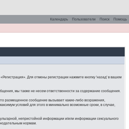
Календарь
Пользователи
Поиск
Помощь
«Регистрация». Для отмены регистрации нажмите кнопку 'назад' в вашем
общения, мы также не несем ответственности за содержание сообщения.
 что размещенное сообщение вызывает какие-либо возражения,
аксимум условий для этого в минимально возможные сроки, в случае,
 вульгарной, непристойной информации и/или информации сексуального
онодательным нормам.