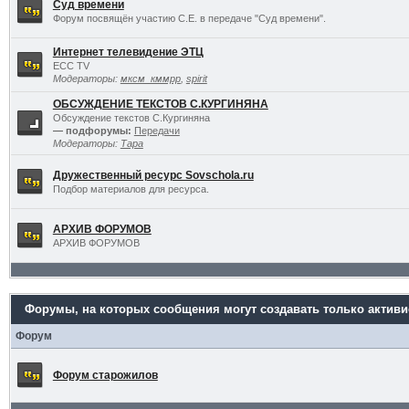
Суд времени
Форум посвящён участию С.Е. в передаче "Суд времени".
Интернет телевидение ЭТЦ
ECC TV
Модераторы:
мксм_кммрр
,
spirit
ОБСУЖДЕНИЕ ТЕКСТОВ С.КУРГИНЯНА
Обсуждение текстов С.Кургиняна
— подфорумы:
Передачи
Модераторы:
Тара
Дружественный ресурс Sovschola.ru
Подбор материалов для ресурса.
АРХИВ ФОРУМОВ
АРХИВ ФОРУМОВ
Форумы, на которых сообщения могут создавать только актив
Форум
Форум старожилов