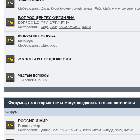
Модераторы:
Bang
,
Клим Климыч
,
konb
,
алекс
,
Paix
,
Maja
,
мксм_кммрр
,
spir
ВОПРОС ЦЕНТРУ КУРГИНЯНА
ВОПРОС ЦЕНТРУ КУРГИНЯНА
Модераторы:
Maja
,
Paix
,
Клим Климыч
,
алекс
ФОРУМ КИНОКЛУБА
Киноклуб
Модераторы:
Maja
,
Paix
ЖАЛОБЫ И ПРЕДЛОЖЕНИЯ
Частые вопросы
... и ответы на них
Форумы, на которых темы могут создавать только активисты
Форум
РОССИЯ И МИР
Россия и Мир
Модераторы:
pamir
,
Paix
,
Клим Климыч
,
konb
,
мксм_кммрр
,
spirit
,
алекс