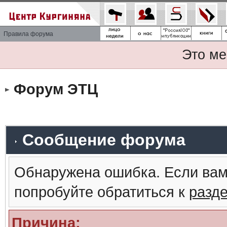
Правила форума
Это ме
Форум ЭТЦ
Сообщение форума
Обнаружена ошибка. Если вам
попробуйте обратиться к
разд
Причина: