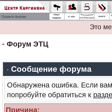
Правила форума
Это ме
Форум ЭТЦ
Сообщение форума
Обнаружена ошибка. Если вам
попробуйте обратиться к
разд
Причина: