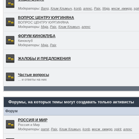
Модераторы:
Bang
,
Клим Климыч
,
konb
,
алекс
,
Paix
,
Maja
,
мксм_кммрр
,
spir
ВОПРОС ЦЕНТРУ КУРГИНЯНА
ВОПРОС ЦЕНТРУ КУРГИНЯНА
Модераторы:
Maja
,
Paix
,
Клим Климыч
,
алекс
ФОРУМ КИНОКЛУБА
Киноклуб
Модераторы:
Maja
,
Paix
ЖАЛОБЫ И ПРЕДЛОЖЕНИЯ
Частые вопросы
... и ответы на них
Форумы, на которых темы могут создавать только активисты
Форум
РОССИЯ И МИР
Россия и Мир
Модераторы:
pamir
,
Paix
,
Клим Климыч
,
konb
,
мксм_кммрр
,
spirit
,
алекс