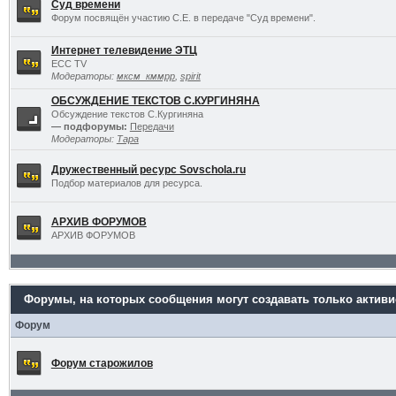
Суд времени
Форум посвящён участию С.Е. в передаче "Суд времени".
Интернет телевидение ЭТЦ
ECC TV
Модераторы:
мксм_кммрр
,
spirit
ОБСУЖДЕНИЕ ТЕКСТОВ С.КУРГИНЯНА
Обсуждение текстов С.Кургиняна
— подфорумы:
Передачи
Модераторы:
Тара
Дружественный ресурс Sovschola.ru
Подбор материалов для ресурса.
АРХИВ ФОРУМОВ
АРХИВ ФОРУМОВ
Форумы, на которых сообщения могут создавать только актив
Форум
Форум старожилов