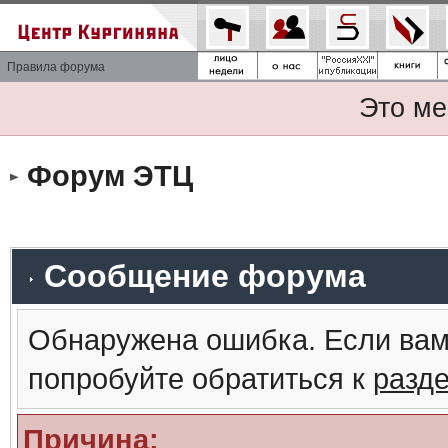
Правила форума
Это ме
Форум ЭТЦ
Сообщение форума
Обнаружена ошибка. Если вам
попробуйте обратиться к
разд
Причина: