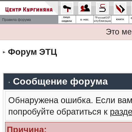
Правила форума
Это ме
Форум ЭТЦ
Сообщение форума
Обнаружена ошибка. Если вам
попробуйте обратиться к
разд
Причина: