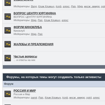
Модераторы:
Bang
,
Клим Климыч
,
konb
,
алекс
,
Paix
,
Maja
,
мксм_кммрр
,
spir
ВОПРОС ЦЕНТРУ КУРГИНЯНА
ВОПРОС ЦЕНТРУ КУРГИНЯНА
Модераторы:
Maja
,
Paix
,
Клим Климыч
,
алекс
ФОРУМ КИНОКЛУБА
Киноклуб
Модераторы:
Maja
,
Paix
ЖАЛОБЫ И ПРЕДЛОЖЕНИЯ
Частые вопросы
... и ответы на них
Форумы, на которых темы могут создавать только активисты
Форум
РОССИЯ И МИР
Россия и Мир
Модераторы:
pamir
,
Paix
,
Клим Климыч
,
konb
,
мксм_кммрр
,
spirit
,
алекс