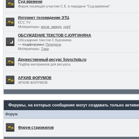
Суд времени
Форум посвящён участию С.Е. в передаче "Суд времени".
Интернет телевидение ЭТЦ
ECC TV
Модераторы:
мксм_кммрр
,
spirit
ОБСУЖДЕНИЕ ТЕКСТОВ С.КУРГИНЯНА
Обсуждение текстов С.Кургиняна
— подфорумы:
Передачи
Модераторы:
Тара
Дружественный ресурс Sovschola.ru
Подбор материалов для ресурса.
АРХИВ ФОРУМОВ
АРХИВ ФОРУМОВ
Форумы, на которых сообщения могут создавать только актив
Форум
Форум старожилов