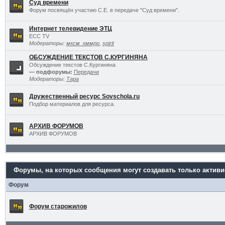
Суд времени
Форум посвящён участию С.Е. в передаче "Суд времени".
Интернет телевидение ЭТЦ
ECC TV
Модераторы:
мксм_кммрр
,
spirit
ОБСУЖДЕНИЕ ТЕКСТОВ С.КУРГИНЯНА
Обсуждение текстов С.Кургиняна
— подфорумы:
Передачи
Модераторы:
Тара
Дружественный ресурс Sovschola.ru
Подбор материалов для ресурса.
АРХИВ ФОРУМОВ
АРХИВ ФОРУМОВ
Форумы, на которых сообщения могут создавать только актив
Форум
Форум старожилов