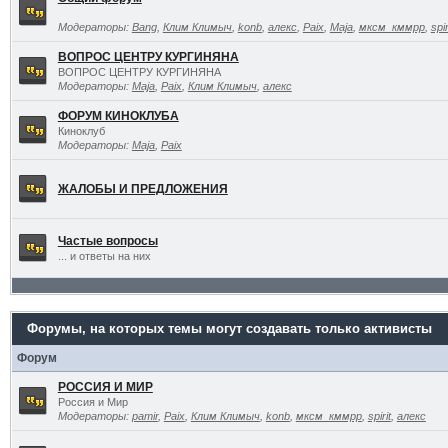
Модераторы:
Bang
,
Клим Климыч
,
konb
,
алекс
,
Paix
,
Maja
,
мксм_кммрр
,
spir
ВОПРОС ЦЕНТРУ КУРГИНЯНА
ВОПРОС ЦЕНТРУ КУРГИНЯНА
Модераторы:
Maja
,
Paix
,
Клим Климыч
,
алекс
ФОРУМ КИНОКЛУБА
Киноклуб
Модераторы:
Maja
,
Paix
ЖАЛОБЫ И ПРЕДЛОЖЕНИЯ
Частые вопросы
... и ответы на них
Форумы, на которых темы могут создавать только активисты
Форум
РОССИЯ И МИР
Россия и Мир
Модераторы:
pamir
,
Paix
,
Клим Климыч
,
konb
,
мксм_кммрр
,
spirit
,
алекс