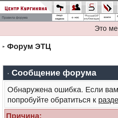
Правила форума
Это ме
Форум ЭТЦ
Сообщение форума
Обнаружена ошибка. Если вам
попробуйте обратиться к
разд
Причина: