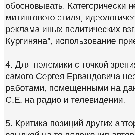
обосновывать. Категорически 
митингового стиля, идеологиче
реклама иных политических взг
Кургиняна", использование пр
4. Для полемики с точкой зрени
самого Сергея Ервандовича не
работами, помещенными на дан
С.Е. на радио и телевидении.
5. Критика позиций других ав
ссылкой на те положения автора