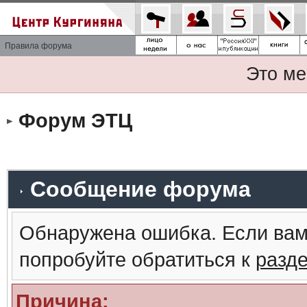
Правила форума
Это ме
Форум ЭТЦ
Сообщение форума
Обнаружена ошибка. Если вам
попробуйте обратиться к
разд
Причина: