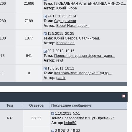
266
21686
Тема:
ГЛОБАЛЬНАЯ АЛЬТЕРНАТИВА МИРОУС...
Автор:
Юрий Тиора
24.11.2025, 15:14
280
7189
Тема:
Суд времени
Автор:
Евсей Никандрович
11.5.2015, 20:25
130
1877
Тема:
Юрий Озеров. Сталинград.
Автор:
Konstanten
30.7.2013, 19:16
73
641
Тема:
Переконфигурация форума - давн...
Автор:
rewt
13.6.2011, 18:12
1
0
Тема:
Как появилась передача "Суд вр...
Автор:
pamir
Тем
Ответов
Последнее сообщение
1.10.2021, 5:51
437
33855
Тема:
Православие и "Суть времени"
Автор:
fedor50
3.5.2013, 15:33