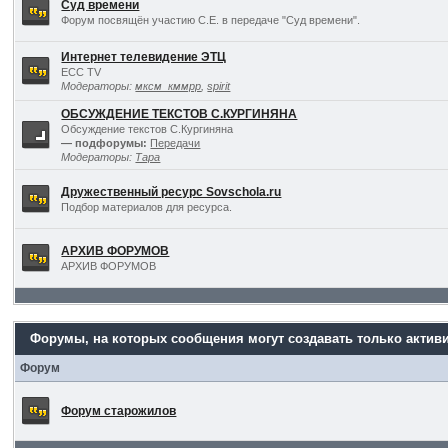
Суд времени
Форум посвящён участию С.Е. в передаче "Суд времени".
Интернет телевидение ЭТЦ
ECC TV
Модераторы:
мксм_кммрр
,
spirit
ОБСУЖДЕНИЕ ТЕКСТОВ С.КУРГИНЯНА
Обсуждение текстов С.Кургиняна
— подфорумы:
Передачи
Модераторы:
Тара
Дружественный ресурс Sovschola.ru
Подбор материалов для ресурса.
АРХИВ ФОРУМОВ
АРХИВ ФОРУМОВ
Форумы, на которых сообщения могут создавать только актив
Форум
Форум старожилов