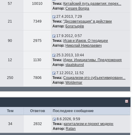
57
10010
Тема:
Китайский путь развития: перех...
Автор:
Cesare Borgia
27.4.2013, 7:29
21
7349
Тема:
"Десоветизация" в действии
Автор:
Богатырёв
17.9.2012, 0:57
90
2975
Тема:
Исав и Иаков. О теодицеи
Автор:
Николай Николаевич
25.3.2013, 10:44
12
1130
Тема:
Идеи. Инициативы. Предложения
Автор:
staatskunst
7.12.2012, 11:52
250
7806
Тема:
Социализм-это субъективированн...
Автор:
Woldemar
Тем
Ответов
Последнее сообщение
8.6.2026, 9:59
34
2832
Тема:
капитализм и проект модерн
Автор:
Ratan