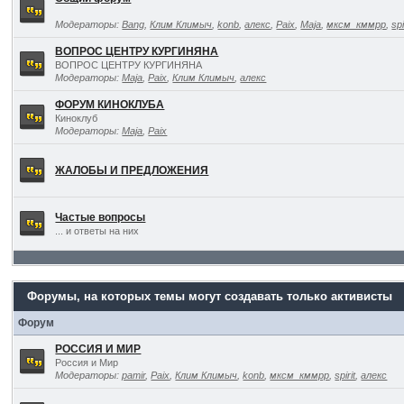
Модераторы:
Bang
,
Клим Климыч
,
konb
,
алекс
,
Paix
,
Maja
,
мксм_кммрр
,
spi
ВОПРОС ЦЕНТРУ КУРГИНЯНА
ВОПРОС ЦЕНТРУ КУРГИНЯНА
Модераторы:
Maja
,
Paix
,
Клим Климыч
,
алекс
ФОРУМ КИНОКЛУБА
Киноклуб
Модераторы:
Maja
,
Paix
ЖАЛОБЫ И ПРЕДЛОЖЕНИЯ
Частые вопросы
... и ответы на них
Форумы, на которых темы могут создавать только активисты
Форум
РОССИЯ И МИР
Россия и Мир
Модераторы:
pamir
,
Paix
,
Клим Климыч
,
konb
,
мксм_кммрр
,
spirit
,
алекс