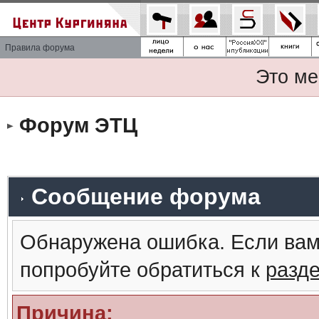
Правила форума
Это ме
Форум ЭТЦ
Сообщение форума
Обнаружена ошибка. Если вам
попробуйте обратиться к
разд
Причина: