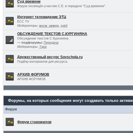
Суд времени
Форум посвящён участию С.Е. в передаче "Суд времени".
Интернет телевидение ЭТЦ
ECC TV
Модераторы:
мксм_кммрр
,
spirit
ОБСУЖДЕНИЕ ТЕКСТОВ С.КУРГИНЯНА
Обсуждение текстов С.Кургиняна
— подфорумы:
Передачи
Модераторы:
Тара
Дружественный ресурс Sovschola.ru
Подбор материалов для ресурса.
АРХИВ ФОРУМОВ
АРХИВ ФОРУМОВ
Форумы, на которых сообщения могут создавать только актив
Форум
Форум старожилов