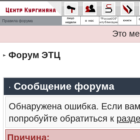
Правила форума
Это ме
Форум ЭТЦ
Сообщение форума
Обнаружена ошибка. Если вам
попробуйте обратиться к
разд
Причина: