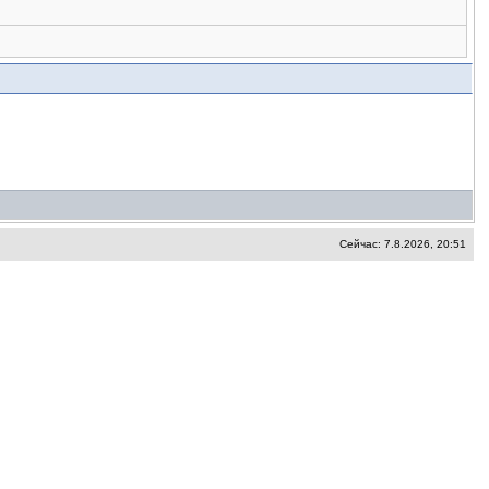
Сейчас: 7.8.2026, 20:51