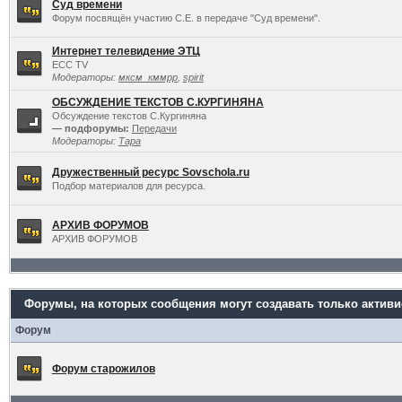
Суд времени
Форум посвящён участию С.Е. в передаче "Суд времени".
Интернет телевидение ЭТЦ
ECC TV
Модераторы:
мксм_кммрр
,
spirit
ОБСУЖДЕНИЕ ТЕКСТОВ С.КУРГИНЯНА
Обсуждение текстов С.Кургиняна
— подфорумы:
Передачи
Модераторы:
Тара
Дружественный ресурс Sovschola.ru
Подбор материалов для ресурса.
АРХИВ ФОРУМОВ
АРХИВ ФОРУМОВ
Форумы, на которых сообщения могут создавать только актив
Форум
Форум старожилов