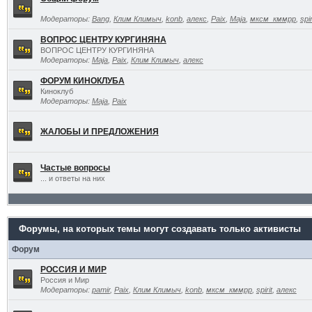
Модераторы:
Bang
,
Клим Климыч
,
konb
,
алекс
,
Paix
,
Maja
,
мксм_кммрр
,
spir
ВОПРОС ЦЕНТРУ КУРГИНЯНА
ВОПРОС ЦЕНТРУ КУРГИНЯНА
Модераторы:
Maja
,
Paix
,
Клим Климыч
,
алекс
ФОРУМ КИНОКЛУБА
Киноклуб
Модераторы:
Maja
,
Paix
ЖАЛОБЫ И ПРЕДЛОЖЕНИЯ
Частые вопросы
... и ответы на них
Форумы, на которых темы могут создавать только активисты
Форум
РОССИЯ И МИР
Россия и Мир
Модераторы:
pamir
,
Paix
,
Клим Климыч
,
konb
,
мксм_кммрр
,
spirit
,
алекс