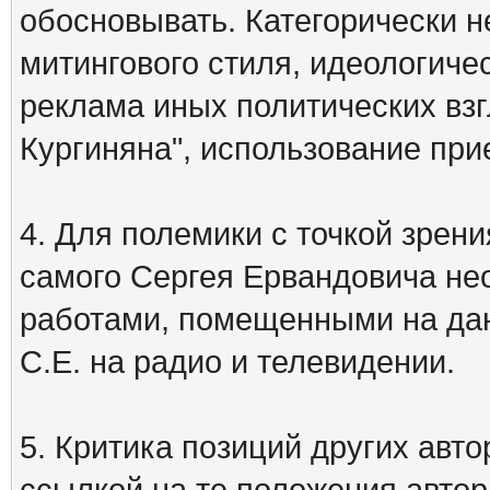
обосновывать. Категорически 
митингового стиля, идеологиче
реклама иных политических взг
Кургиняна", использование пр
4. Для полемики с точкой зрени
самого Сергея Ервандовича не
работами, помещенными на дан
С.Е. на радио и телевидении.
5. Критика позиций других ав
ссылкой на те положения автора