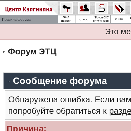
Правила форума
Это ме
Форум ЭТЦ
Сообщение форума
Обнаружена ошибка. Если вам
попробуйте обратиться к
разд
Причина: