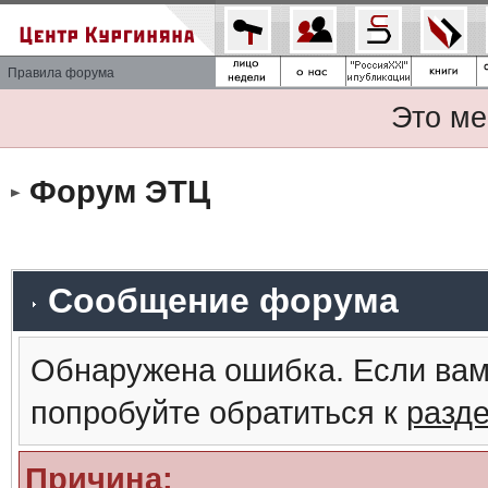
Правила форума
Это ме
Форум ЭТЦ
Сообщение форума
Обнаружена ошибка. Если вам
попробуйте обратиться к
разд
Причина: