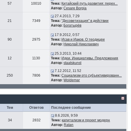
57
10010
Тема:
Китайский путь развития: перех...
Автор:
Cesare Borgia
27.4.2013, 7:29
21
7349
Тема:
"Десоветизация" в действии
Автор:
Богатырёв
17.9.2012, 0:57
90
2975
Тема:
Исав и Иаков. О теодицеи
Автор:
Николай Николаевич
25.3.2013, 10:44
12
1130
Тема:
Идеи. Инициативы. Предложения
Автор:
staatskunst
7.12.2012, 11:52
250
7806
Тема:
Социализм-это субъективированн...
Автор:
Woldemar
Тем
Ответов
Последнее сообщение
8.6.2026, 9:59
34
2832
Тема:
капитализм и проект модерн
Автор:
Ratan