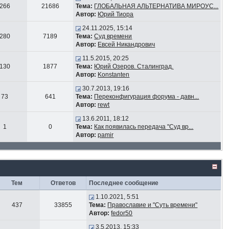
266
21686
Тема:
ГЛОБАЛЬНАЯ АЛЬТЕРНАТИВА МИРОУС...
Автор:
Юрий Тиора
24.11.2025, 15:14
280
7189
Тема:
Суд времени
Автор:
Евсей Никандрович
11.5.2015, 20:25
130
1877
Тема:
Юрий Озеров. Сталинград.
Автор:
Konstanten
30.7.2013, 19:16
73
641
Тема:
Переконфигурация форума - давн...
Автор:
rewt
13.6.2011, 18:12
1
0
Тема:
Как появилась передача "Суд вр...
Автор:
pamir
Тем
Ответов
Последнее сообщение
1.10.2021, 5:51
437
33855
Тема:
Православие и "Суть времени"
Автор:
fedor50
3.5.2013, 15:33