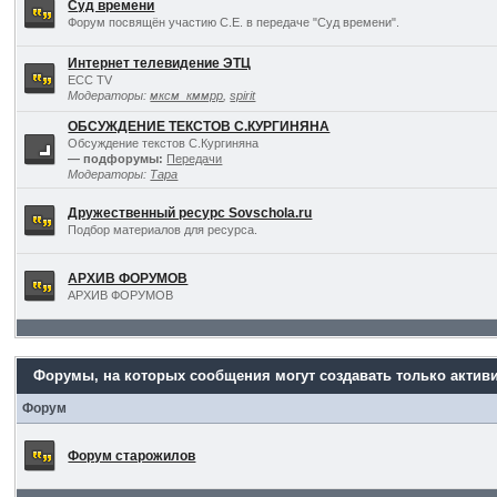
Суд времени
Форум посвящён участию С.Е. в передаче "Суд времени".
Интернет телевидение ЭТЦ
ECC TV
Модераторы:
мксм_кммрр
,
spirit
ОБСУЖДЕНИЕ ТЕКСТОВ С.КУРГИНЯНА
Обсуждение текстов С.Кургиняна
— подфорумы:
Передачи
Модераторы:
Тара
Дружественный ресурс Sovschola.ru
Подбор материалов для ресурса.
АРХИВ ФОРУМОВ
АРХИВ ФОРУМОВ
Форумы, на которых сообщения могут создавать только актив
Форум
Форум старожилов