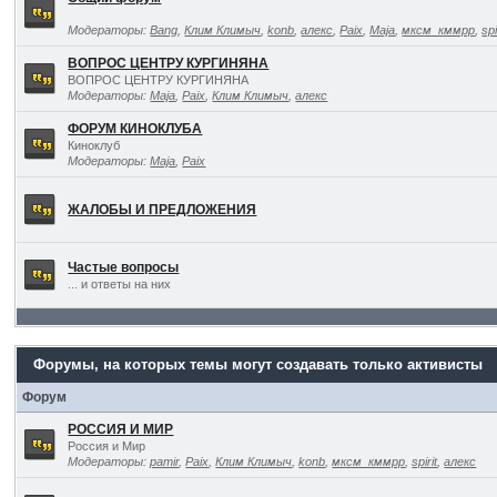
Модераторы:
Bang
,
Клим Климыч
,
konb
,
алекс
,
Paix
,
Maja
,
мксм_кммрр
,
spi
ВОПРОС ЦЕНТРУ КУРГИНЯНА
ВОПРОС ЦЕНТРУ КУРГИНЯНА
Модераторы:
Maja
,
Paix
,
Клим Климыч
,
алекс
ФОРУМ КИНОКЛУБА
Киноклуб
Модераторы:
Maja
,
Paix
ЖАЛОБЫ И ПРЕДЛОЖЕНИЯ
Частые вопросы
... и ответы на них
Форумы, на которых темы могут создавать только активисты
Форум
РОССИЯ И МИР
Россия и Мир
Модераторы:
pamir
,
Paix
,
Клим Климыч
,
konb
,
мксм_кммрр
,
spirit
,
алекс