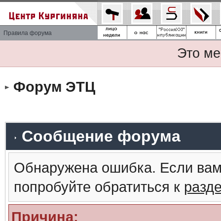
Правила форума
Это ме
Форум ЭТЦ
Сообщение форума
Обнаружена ошибка. Если вам
попробуйте обратиться к
разд
Причина: