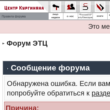
Правила форума
Это ме
Форум ЭТЦ
Сообщение форума
Обнаружена ошибка. Если вам
попробуйте обратиться к
разд
Причина: