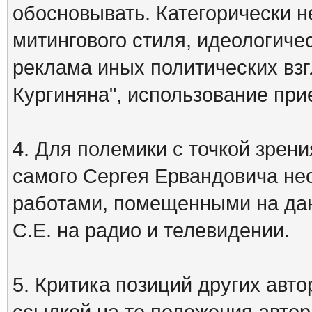
обосновывать. Категорически 
митингового стиля, идеологиче
реклама иных политических взг
Кургиняна", использование пр
4. Для полемики с точкой зрени
самого Сергея Ервандовича не
работами, помещенными на дан
С.Е. на радио и телевидении.
5. Критика позиций других ав
ссылкой на те положения автора