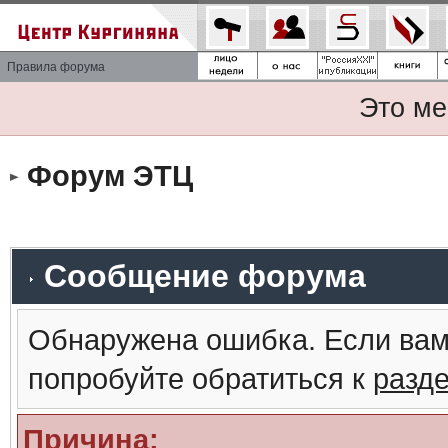
Правила форума
Это ме
Форум ЭТЦ
Сообщение форума
Обнаружена ошибка. Если вам
попробуйте обратиться к
разд
Причина: