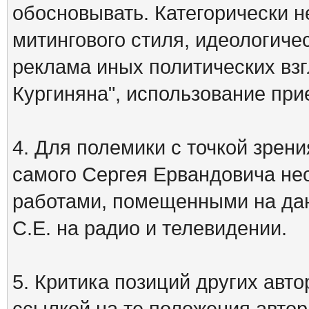
обосновывать. Категорически 
митингового стиля, идеологиче
реклама иных политических взг
Кургиняна", использование пр
4. Для полемики с точкой зрени
самого Сергея Ервандовича не
работами, помещенными на дан
С.Е. на радио и телевидении.
5. Критика позиций других ав
ссылкой на те положения автора