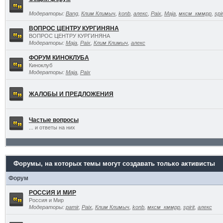
Модераторы:
Bang
,
Клим Климыч
,
konb
,
алекс
,
Paix
,
Maja
,
мксм_кммрр
,
spir
ВОПРОС ЦЕНТРУ КУРГИНЯНА
ВОПРОС ЦЕНТРУ КУРГИНЯНА
Модераторы:
Maja
,
Paix
,
Клим Климыч
,
алекс
ФОРУМ КИНОКЛУБА
Киноклуб
Модераторы:
Maja
,
Paix
ЖАЛОБЫ И ПРЕДЛОЖЕНИЯ
Частые вопросы
... и ответы на них
Форумы, на которых темы могут создавать только активисты
Форум
РОССИЯ И МИР
Россия и Мир
Модераторы:
pamir
,
Paix
,
Клим Климыч
,
konb
,
мксм_кммрр
,
spirit
,
алекс