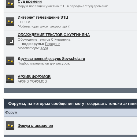
Суд времени
Форум посвящён участию С.Е. в передаче "Суд времени".
Интернет телевидение ЭТЦ
ECC TV
Модераторы:
мксм_кммрр
,
spirit
ОБСУЖДЕНИЕ ТЕКСТОВ С.КУРГИНЯНА
Обсуждение текстов С.Кургиняна
— подфорумы:
Передачи
Модераторы:
Тара
Дружественный ресурс Sovschola.ru
Подбор материалов для ресурса.
АРХИВ ФОРУМОВ
АРХИВ ФОРУМОВ
Форумы, на которых сообщения могут создавать только актив
Форум
Форум старожилов