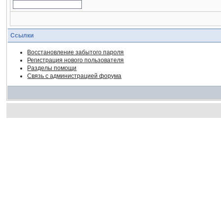
Ссылки
Восстановление забытого пароля
Регистрация нового пользователя
Разделы помощи
Связь с администрацией форума