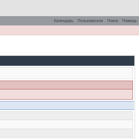
Календарь
Пользователи
Поиск
Помощь