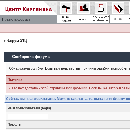
Правила форума
Форум ЭТЦ
Сообщение форума
Обнаружена ошибка. Если вам неизвестны причины ошибки, попробуйт
Причина:
У вас нет доступа к этой странице или функции. Если вы не авторизова
Сейчас вы не авторизованы. Можете сделать это, используя форму ни
Имя пользователя (login)
Пароль