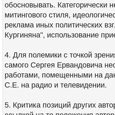
обосновывать. Категорически 
митингового стиля, идеологиче
реклама иных политических взг
Кургиняна", использование пр
4. Для полемики с точкой зрени
самого Сергея Ервандовича не
работами, помещенными на дан
С.Е. на радио и телевидении.
5. Критика позиций других ав
ссылкой на те положения автора