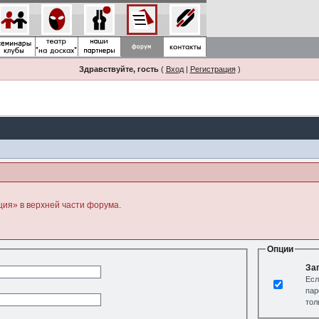
Здравствуйте, гость
(
Вход
|
Регистрация
)
ция» в верхней части форума.
Опции
За
Есл
пар
тол