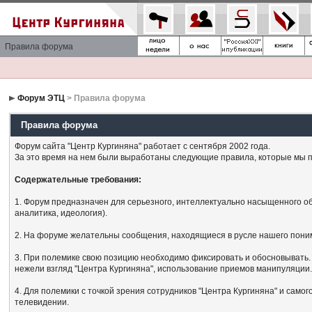
Правила форума
Форум ЭТЦ
> Правила форума
Правила форума
Форум сайта "Центр Кургиняна" работает с сентября 2002 года.
За это время на нем были выработаны следующие правила, которые мы п
Содержательные требования:
1. Форум предназначен для серьезного, интеллектуально насыщенного об
аналитика, идеология).
2. На форуме желательны сообщения, находящиеся в русле нашего поним
3. При полемике свою позицию необходимо фиксировать и обосновывать. 
нежели взгляд "Центра Кургиняна", использование приемов манипуляции
4. Для полемики с точкой зрения сотрудников "Центра Кургиняна" и сам
телевидении.