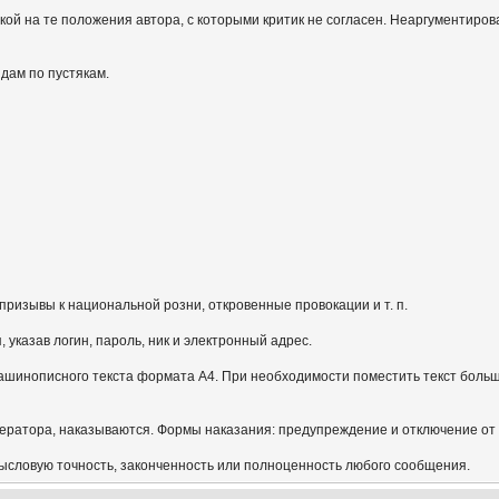
кой на те положения автора, с которыми критик не согласен. Неаргументиров
идам по пустякам.
призывы к национальной розни, откровенные провокации и т. п.
указав логин, пароль, ник и электронный адрес.
ашинописного текста формата А4. При необходимости поместить текст больш
ератора, наказываются. Формы наказания: предупреждение и отключение от
мысловую точность, законченность или полноценность любого сообщения.