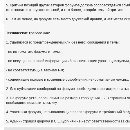
5. Критика позиций других авторов форумов должна сопровождаться ссыл
же относится к неуважительной, и тем более, оскорбительной критике.
6. Тем не менее, на форуме есть место дружеской иронии, и нет места об
Технические требования:
1. Удаляются (с предупреждением или без него) сообщения и темы:
- не по тематике форума и темы;
- не несущие полезной информации и/или снижающие уровень дискуссии;
- не соответствующие законам РФ;
- содержащие прямые и косвенные оскорбления, ненормативную лексику, 
2. Для публикации сообщений на форуме необходимо зарегистрироваться, 
3. На форуме установлен лимит на размеры сообщения – 2-3 страницы м
необходимо поместить ссылку.
4. Участники форума, не выполняющие правил форума и требований Мод
5. Администрация форума и С.Е.Кургинян не несут ответственности за с