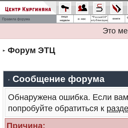
Правила форума
Это ме
Форум ЭТЦ
Сообщение форума
Обнаружена ошибка. Если вам
попробуйте обратиться к
разд
Причина: