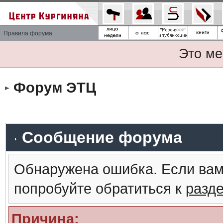
Правила форума
Это ме
Форум ЭТЦ
Сообщение форума
Обнаружена ошибка. Если вам
попробуйте обратиться к
разд
Причина: