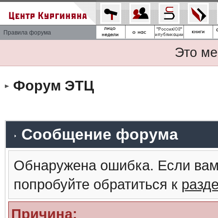
Правила форума
Это ме
Форум ЭТЦ
Сообщение форума
Обнаружена ошибка. Если вам
попробуйте обратиться к
разд
Причина: