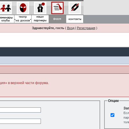
Здравствуйте, гость
(
Вход
|
Регистрация
)
ция» в верхней части форума.
Опции
За
Есл
пар
тол