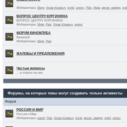
Модераторы:
Bang
,
Клим Климыч
,
konb
,
алекс
,
Paix
,
Maja
,
мксм_кммрр
,
spir
ВОПРОС ЦЕНТРУ КУРГИНЯНА
ВОПРОС ЦЕНТРУ КУРГИНЯНА
Модераторы:
Maja
,
Paix
,
Клим Климыч
,
алекс
ФОРУМ КИНОКЛУБА
Киноклуб
Модераторы:
Maja
,
Paix
ЖАЛОБЫ И ПРЕДЛОЖЕНИЯ
Частые вопросы
... и ответы на них
Форумы, на которых темы могут создавать только активисты
Форум
РОССИЯ И МИР
Россия и Мир
Модераторы:
pamir
,
Paix
,
Клим Климыч
,
konb
,
мксм_кммрр
,
spirit
,
алекс