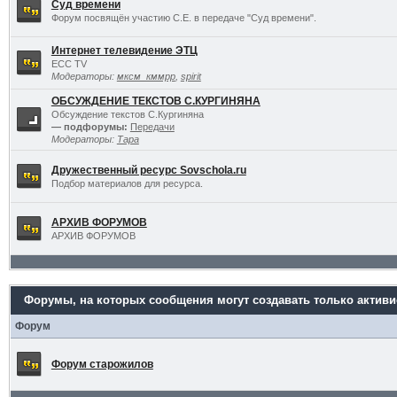
Суд времени
Форум посвящён участию С.Е. в передаче "Суд времени".
Интернет телевидение ЭТЦ
ECC TV
Модераторы:
мксм_кммрр
,
spirit
ОБСУЖДЕНИЕ ТЕКСТОВ С.КУРГИНЯНА
Обсуждение текстов С.Кургиняна
— подфорумы:
Передачи
Модераторы:
Тара
Дружественный ресурс Sovschola.ru
Подбор материалов для ресурса.
АРХИВ ФОРУМОВ
АРХИВ ФОРУМОВ
Форумы, на которых сообщения могут создавать только актив
Форум
Форум старожилов