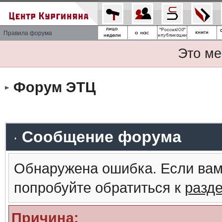
Правила форума
Это ме
Форум ЭТЦ
Сообщение форума
Обнаружена ошибка. Если вам
попробуйте обратиться к
разд
Причина: