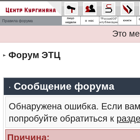
Правила форума
Это ме
Форум ЭТЦ
Сообщение форума
Обнаружена ошибка. Если вам
попробуйте обратиться к
разд
Причина: