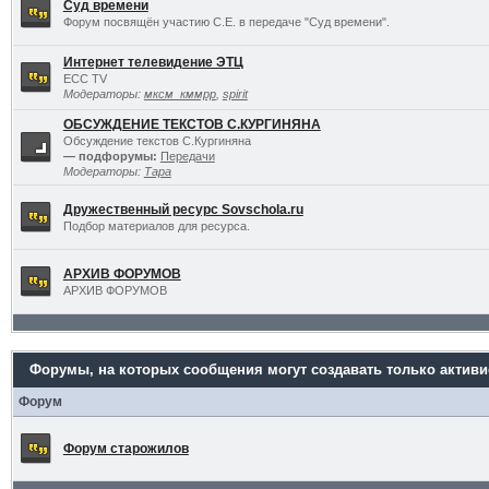
Суд времени
Форум посвящён участию С.Е. в передаче "Суд времени".
Интернет телевидение ЭТЦ
ECC TV
Модераторы:
мксм_кммрр
,
spirit
ОБСУЖДЕНИЕ ТЕКСТОВ С.КУРГИНЯНА
Обсуждение текстов С.Кургиняна
— подфорумы:
Передачи
Модераторы:
Тара
Дружественный ресурс Sovschola.ru
Подбор материалов для ресурса.
АРХИВ ФОРУМОВ
АРХИВ ФОРУМОВ
Форумы, на которых сообщения могут создавать только актив
Форум
Форум старожилов