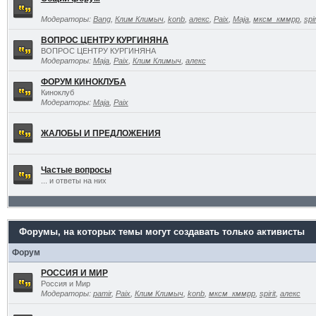
Модераторы:
Bang
,
Клим Климыч
,
konb
,
алекс
,
Paix
,
Maja
,
мксм_кммрр
,
spir
ВОПРОС ЦЕНТРУ КУРГИНЯНА
ВОПРОС ЦЕНТРУ КУРГИНЯНА
Модераторы:
Maja
,
Paix
,
Клим Климыч
,
алекс
ФОРУМ КИНОКЛУБА
Киноклуб
Модераторы:
Maja
,
Paix
ЖАЛОБЫ И ПРЕДЛОЖЕНИЯ
Частые вопросы
... и ответы на них
Форумы, на которых темы могут создавать только активисты
Форум
РОССИЯ И МИР
Россия и Мир
Модераторы:
pamir
,
Paix
,
Клим Климыч
,
konb
,
мксм_кммрр
,
spirit
,
алекс