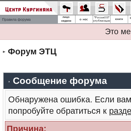
Правила форума
Это ме
Форум ЭТЦ
Сообщение форума
Обнаружена ошибка. Если вам
попробуйте обратиться к
разд
Причина: