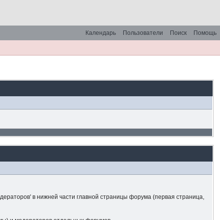
Календарь
Пользователи
Поиск
Помощь
одераторов' в нижней части главной страницы форума (первая страница,