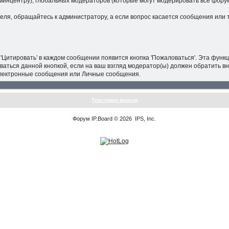
минцентру), глобальных модераторов (которые могут модерировать все фор
теля, обращайтесь к администратору, а если вопрос касается сообщения или 
'Цитировать' в каждом сообщении появится кнопка 'Пожаловаться'. Эта фун
ваться данной кнопкой, если на ваш взгляд модератор(ы) должен обратить 
 электронные сообщения или Личные сообщения.
Текстовая версия
Форум
IP.Board
© 2026
IPS, Inc
.