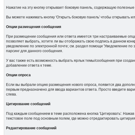
Нажатие на эту кнопку открывает боковую панель, содержащую полезные 
Вы можете нажимать кнопку 'Открыть боковую панель' чтобы открывать и
Опции размещения сообщения
При размещении сообщения или ответа имеется три настраиваемые опции. 
позволяет выбрать, хотите ли вы отображать свою подпись в данном конк
уведомление по электронной почте; см. раздел помощи 'Уведомление по
парсинг для данного сообщения.
У вас также есть возможность выбрать ярлык темы/сообщения при создан
добавлении ответа к теме.
Опции опроса
Если вы выбрали опцию размещения нового опроса, появится два дополни
первым предназначено для ввода вариантов ответа. Просто введите вар
слева.
Цитирование сообщений
Под каждым сообщением в теме расположена кнопка 'Цитировать'. Нажав 
текстовое поле под основным полем, где можно отредактировать цитиру
Редактирование сообщений