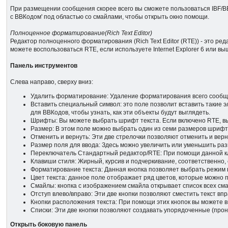
При размещении сообщения скорее всего вы сможете пользоваться IBF/B
с BBКодом' под областью со смайлами, чтобы открыть окно помощи.
Полноценное форматирование(Rich Text Editor)
Редактор полноценного форматирования (Rich Text Editor (RTE)) - это р
можете воспользоваться RTE, если используете Internet Explorer 6 или выш
Панель инструментов
Слева направо, сверху вниз:
Удалить форматирование: Удаление форматирования всего сообщ
Вставить специальный символ: это поле позволит вставить такие 
для ВВКодов, чтобы узнать, как эти объекты будут выглядеть.
Шрифты: Вы можете выбрать шрифт текста. Если включено RTE, 
Размер: В этом поле можно выбрать один из семи размеров шрифт
Отменить и вернуть: Эти две стрелочки позволяют отменить и вер
Размер поля для ввода: Здесь можно увеличить или уменьшить р
Переключатель Стандартный редактор/RTE: При помощи данной кл
Клавиши стиля: Жирный, курсив и подчеркивание, соответственно
Форматирование текста: Данная кнопка позволяет выбрать режим в
Цвет текста: данное поле отображает ряд цветов, которые можно п
Смайлы: кнопка с изображением смайла открывает список всех сма
Отступ влево/вправо: Эти две кнопки позволяют сместить текст впр
Кнопки расположения текста: При помощи этих кнопок вы можете в
Списки: Эти две кнопки позволяют создавать упорядоченные (про
Открыть боковую панель