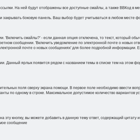
ссылки. На ней будут отображены все доступные смайлы, а также ВВКод в ме
ли закрывать боковую панель. Ваш выбор будет учитываться в любом месте ф
'Включить смайлы?' - если данная опция отключена, то текст, который обычн
ретном сообщении. 'Включить уведомление по электронной почте о новых отв
 электронной почте о новых сообщениях' для более подробной информации. 
ии. Данный ярлык появится рядом с названием темы в списке тем на этом ф
тельных поля сверху экрана помощи. В первое поле необходимо ввести вопро
ианты по одному в строке. Максимальное допустимое количество вариантов 
на эту кнопку, вы можете добавить в данную тему ответ, содержащий цитату
емое сообщение