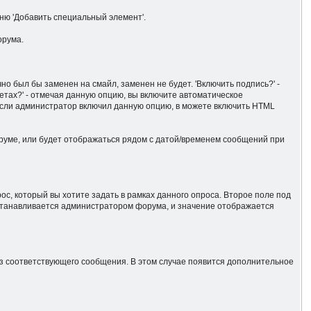
ню 'Добавить специальный элемент'.
орума.
о был бы заменен на смайл, заменен не будет. 'Включить подпись?' -
етах?' - отмечая данную опцию, вы включите автоматическое
Если администратор включил данную опцию, в можете включить HTML
оруме, или будет отображаться рядом с датой/временем сообщений при
с, который вы хотите задать в рамках данного опроса. Второе поле под
устанавливается администратором форума, и значение отображается
 из соответствующего сообщения. В этом случае появится дополнительное