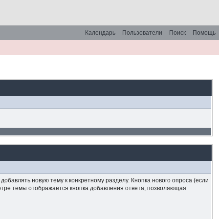
Календарь
Пользователи
Поиск
Помощь
обавлять новую тему к конкретному разделу. Кнопка нового опроса (если
мотре темы отображается кнопка добавления ответа, позволяющая