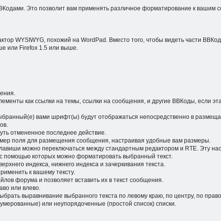
BКодами. Это позволит вам применять различное форматирование к вашим с
едактор WYSIWYG, похожий на WordPad. Вместо того, чтобы видеть части ВВКо
е или Firefox 1.5 или выше.
ения.
элементы как ссылки на темы, ссылки на сообщения, и другие ВВКоды, если 
выбранный(е) вами шрифт(ы) будут отображаться непосредственно в размещ
ов.
нуть отмененное последнее действие.
азмер поля для размещения сообщения, настраивая удобные вам размеры.
авиши можно переключаться между стандартным редактором и RTE. Эту настр
, с помощью которых можно форматировать выбранный текст.
ерхнего индекса, нижнего индекса и зачеркивания текста.
рименить к вашему тексту.
йлов форума и позволяет вставить их в текст сообщения.
аво или влево.
ыбрать выравнивание выбранного текста по левому краю, по центру, по прав
нумерованные) или неупорядоченные (простой список) списки.