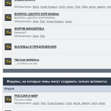
Модераторы:
Bang
,
Клим Климыч
,
konb
,
алекс
,
Paix
,
Maja
,
мксм_кммрр
,
spir
ВОПРОС ЦЕНТРУ КУРГИНЯНА
ВОПРОС ЦЕНТРУ КУРГИНЯНА
Модераторы:
Maja
,
Paix
,
Клим Климыч
,
алекс
ФОРУМ КИНОКЛУБА
Киноклуб
Модераторы:
Maja
,
Paix
ЖАЛОБЫ И ПРЕДЛОЖЕНИЯ
Частые вопросы
... и ответы на них
Форумы, на которых темы могут создавать только активисты
Форум
РОССИЯ И МИР
Россия и Мир
Модераторы:
pamir
,
Paix
,
Клим Климыч
,
konb
,
мксм_кммрр
,
spirit
,
алекс