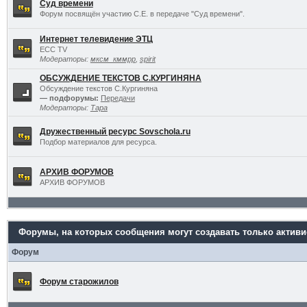
Суд времени
Форум посвящён участию С.Е. в передаче "Суд времени".
Интернет телевидение ЭТЦ
ECC TV
Модераторы:
мксм_кммрр
,
spirit
ОБСУЖДЕНИЕ ТЕКСТОВ С.КУРГИНЯНА
Обсуждение текстов С.Кургиняна
— подфорумы:
Передачи
Модераторы:
Тара
Дружественный ресурс Sovschola.ru
Подбор материалов для ресурса.
АРХИВ ФОРУМОВ
АРХИВ ФОРУМОВ
Форумы, на которых сообщения могут создавать только актив
Форум
Форум старожилов